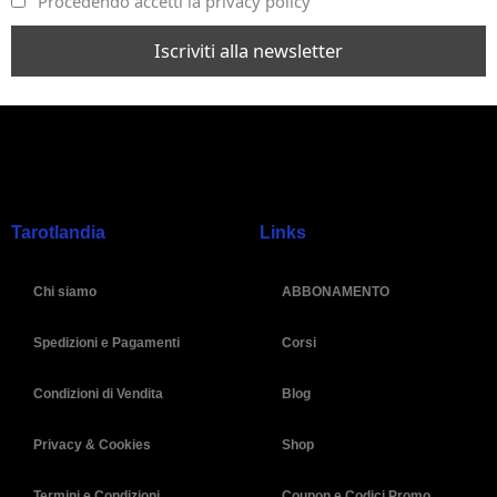
Procedendo accetti la privacy policy
Tarotlandia
Links
Chi siamo
ABBONAMENTO
Spedizioni e Pagamenti
Corsi
Condizioni di Vendita
Blog
Privacy & Cookies
Shop
Termini e Condizioni
Coupon e Codici Promo