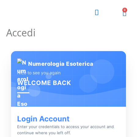
Vai
al
0
Carr
contenuto
Accedi
Numerologia Esoterica
Nice to see you again
WELCOME BACK
Login Account
Enter your credentials to access your account and
continue where you left off.