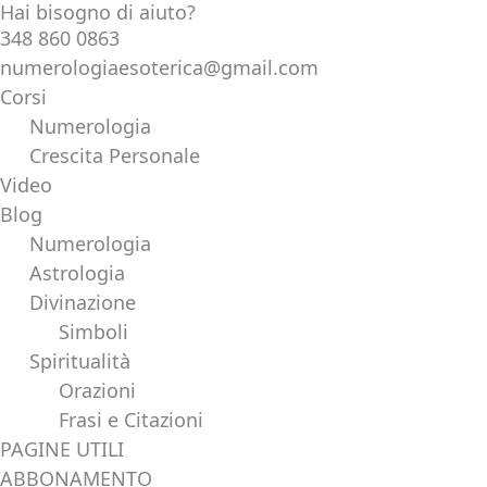
Hai bisogno di aiuto?
Vai
Products
348 860 0863
al
search
numerologiaesoterica@gmail.com
contenuto
Corsi
Numerologia
Crescita Personale
Video
Blog
Numerologia
Astrologia
Divinazione
Simboli
Spiritualità
Orazioni
Frasi e Citazioni
PAGINE UTILI
ABBONAMENTO