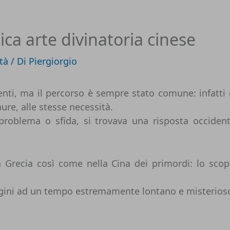
tica arte divinatoria cinese
ità
/ Di
Piergiorgio
nti, ma il percorso è sempre stato comune: infatti g
aure, alle stesse necessità.
 problema o sfida, si trovava una risposta occide
tica Grecia così come nella Cina dei primordi: lo
origini ad un tempo estremamente lontano e misterioso: