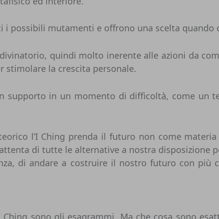
tafisico ed interiore.
 i possibili mutamenti e offrono una scelta quando ci
e divinatorio, quindi molto inerente alle azioni da c
er stimolare la crescita personale.
un supporto in un momento di difficoltà, come un tes
 teorico l’I Ching prenda il futuro non come materi
tenta di tutte le alternative a nostra disposizione pe
anza, di andare a costruire il nostro futuro con più
I Ching sono gli esagrammi. Ma che cosa sono esat