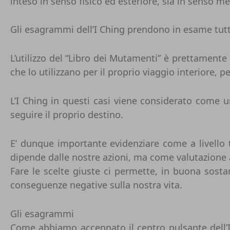
inteso in senso fisico ed esteriore, sia in senso me
Gli esagrammi dell’I Ching prendono in esame tutti
L’utilizzo del “Libro dei Mutamenti” è prettament
che lo utilizzano per il proprio viaggio interiore, p
L’I Ching in questi casi viene considerato come 
seguire il proprio destino.
E’ dunque importante evidenziare come a livello
dipende dalle nostre azioni, ma come valutazione at
Fare le scelte giuste ci permette, in buona sost
conseguenze negative sulla nostra vita.
Gli esagrammi
Come abbiamo accennato il centro pulsante dell’