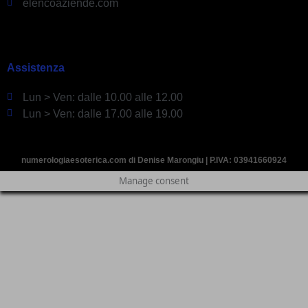
elencoaziende.com
Assistenza
Lun > Ven: dalle 10.00 alle 12.00
Lun > Ven: dalle 17.00 alle 19.00
numerologiaesoterica.com di Denise Marongiu | P.IVA: 03941660924
Manage consent