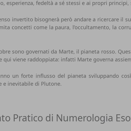
o, esperienza, fedeltà a sé stessi e ai propri principi,
senso invertito bisognerà però andare a ricercare il s
emita concetti come la paura, l’occultamento, la corr
Ottobre sono governati da Marte, il pianeta rosso. Qu
e qui viene raddoppiata: infatti Marte governa assie
nno un forte influsso del pianeta sviluppando così
e e inevitabile di Plutone.
ato Pratico di Numerologia Eso