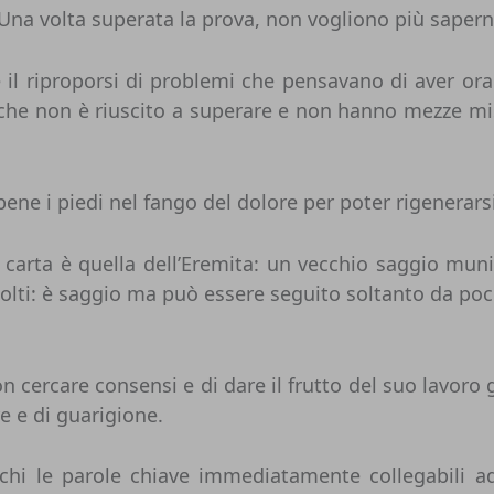
 Una volta superata la prova, non vogliono più sapern
 il riproporsi di problemi che pensavano di aver or
che non è riuscito a superare e non hanno mezze misu
ene i piedi nel fango del dolore per poter rigenerarsi,
 carta è quella dell’Eremita
: un vecchio saggio muni
lti: è saggio ma può essere seguito soltanto da poc
 non cercare consensi e di dare il frutto del suo lavo
e e di guarigione.
i le parole chiave immediatamente collegabili ad e