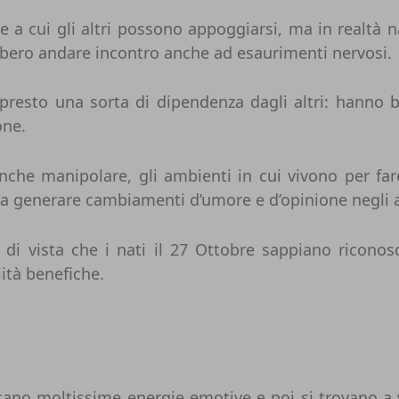
ce a cui gli altri possono appoggiarsi, ma in realtà 
bbero andare incontro anche ad esaurimenti nervosi.
esto una sorta di dipendenza dagli altri: hanno biso
one.
anche manipolare, gli ambienti in cui vivono per far
 a generare cambiamenti d’umore e d’opinione negli al
i vista che i nati il 27 Ottobre sappiano riconos
lità benefiche.
ecano moltissime energie emotive e poi si trovano a 