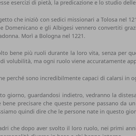
 esercizi di pietà, la predicazione e lo studio delle
etto che iniziò con sedici missionari a Tolosa nel 1
ne Domenicano e gli Albigesi vennero convertiti grazi
adonna. Morì a Bologna nel 1221.
lto bene più ruoli durante la loro vita, senza per 
o di volubilità, ma ogni ruolo viene accuratamente app
e perché sono incredibilmente capaci di calarsi in og
sto giorno, guardandosi indietro, vedranno la distesa 
 è bene precisare che queste persone passano da un 
siamo quindi dire che le persone nate in questo giorn
ri che dopo aver svolto il loro ruolo, nei primi anni