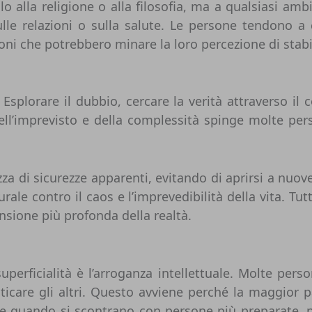
o alla religione o alla filosofia, ma a qualsiasi ambit
 sulle relazioni o sulla salute. Le persone tendono a
oni che potrebbero minare la loro percezione di stabil
Esplorare il dubbio, cercare la verità attraverso il 
 dell’imprevisto e della complessità spinge molte per
 di sicurezze apparenti, evitando di aprirsi a nuove
le contro il caos e l’imprevedibilità della vita. Tutt
nsione più profonda della realtà.
uperficialità è l’arroganza intellettuale. Molte pe
riticare gli altri. Questo avviene perché la maggior 
nche quando si scontrano con persone più preparate, 