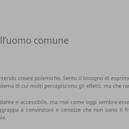
dell’uomo comune
n intendo creare polemiche. Sento il bisogno di espri
blema di cui molti percepiscono gli effetti, ma che 
ndante e accessibile, ma mai come oggi sembra esserc
grappa a convinzioni e certezze che non sono il frut
le.