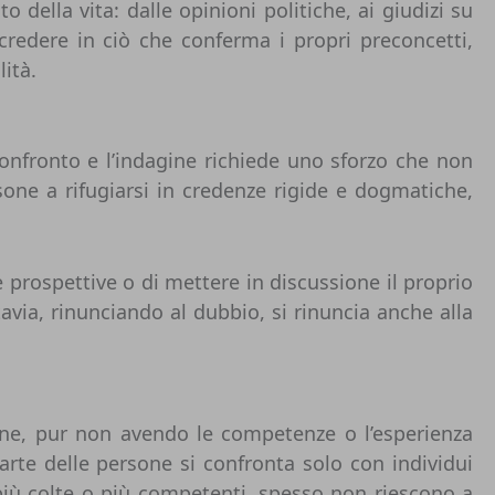
o della vita: dalle opinioni politiche, ai giudizi su
 credere in ciò che conferma i propri preconcetti,
ità.
confronto e l’indagine richiede uno sforzo che non
sone a rifugiarsi in credenze rigide e dogmatiche,
 prospettive o di mettere in discussione il proprio
avia, rinunciando al dubbio, si rinuncia anche alla
rsone, pur non avendo le competenze o l’esperienza
parte delle persone si confronta solo con individui
più colte o più competenti, spesso non riescono a