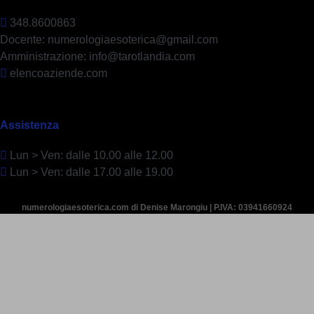
348.8600863
Docente: numerologiaesoterica@gmail.com
Amministrazione: info@tarotlandia.com
elencoaziende.com
Assistenza
Lun > Ven: dalle 10.00 alle 12.00
Lun > Ven: dalle 17.00 alle 19.00
numerologiaesoterica.com di Denise Marongiu | P.IVA: 03941660924