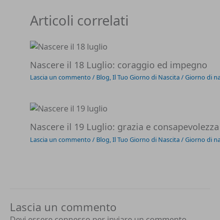
Articoli correlati
Nascere il 18 Luglio: coraggio ed impegno
Lascia un commento
/
Blog
,
Il Tuo Giorno di Nascita
/
Giorno di na
Nascere il 19 Luglio: grazia e consapevolezza
Lascia un commento
/
Blog
,
Il Tuo Giorno di Nascita
/
Giorno di na
Lascia un commento
Devi essere
connesso
per inviare un commento.