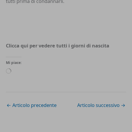
tutti prima di condannarli.
Clicca qui per vedere tutti i
giorni di nascita
Mi piace:
Caricamento
in
corso…
←
Articolo precedente
Articolo successivo
→