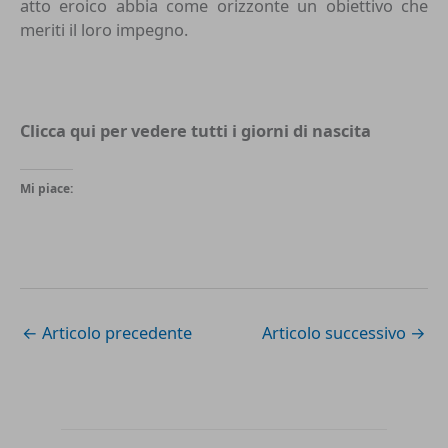
atto eroico abbia come orizzonte un obiettivo che
meriti il loro impegno.
Clicca qui per vedere tutti i
giorni di nascita
Mi piace:
←
Articolo precedente
Articolo successivo
→