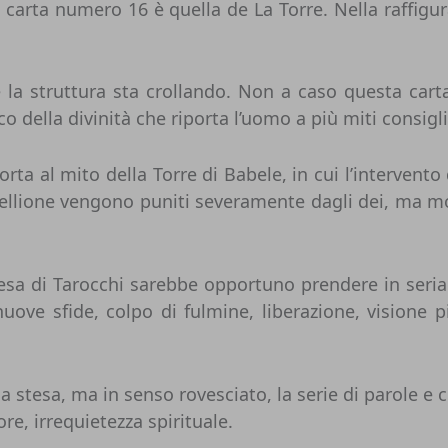
a carta numero 16 è quella de La Torre. Nella raffig
e la struttura sta crollando. Non a caso questa cart
o della divinità che riporta l’uomo a più miti consigli
orta al mito della Torre di Babele, in cui l’interven
di ribellione vengono puniti severamente dagli dei, ma m
esa di Tarocchi sarebbe opportuno prendere in seria
nuove sfide, colpo di fulmine, liberazione, visione
na stesa, ma in senso rovesciato, la serie di parole e
re, irrequietezza spirituale.