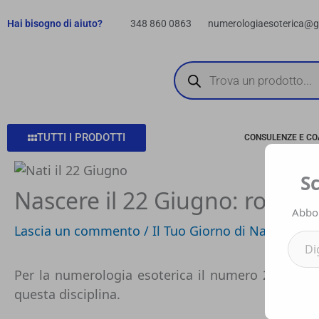
Vai
Hai bisogno di aiuto?
348 860 0863
numerologiaesoterica@
al
contenuto
Products
search
TUTTI I PRODOTTI
CONSULENZE E C
Digita la tua e-mai
S
Nascere il 22 Giugno: romant
Abbon
Lascia un commento
/
Il Tuo Giorno di Nascita
/ D
Per la numerologia esoterica il numero 22 rappr
questa disciplina.