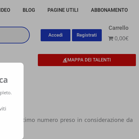
IDEO
BLOG
PAGINE UTILI
ABBONAMENTO
Carrello
Accedi
Registrati
0,00€
MAPPA DEI TALENTI
ca
pleto.
viti
tti è l’ultimo numero preso in considerazione da