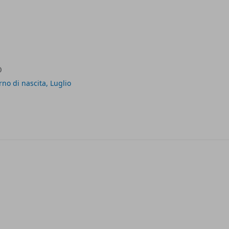
o
rno di nascita
,
Luglio