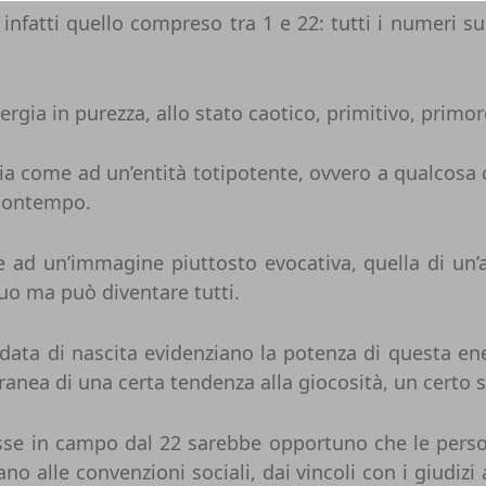
 infatti quello compreso tra 1 e 22: tutti i numeri s
ergia in purezza, allo stato caotico, primitivo, primord
gia come ad un’entità totipotente, ovvero a qualco
 contempo.
 ad un’immagine piuttosto evocativa, quella di un’
duo ma può diventare tutti.
ata di nascita evidenziano la potenza di questa ener
ea di una certa tendenza alla giocosità, un certo spi
esse in campo dal 22 sarebbe opportuno che le person
ano alle convenzioni sociali, dai vincoli con i giudizi 