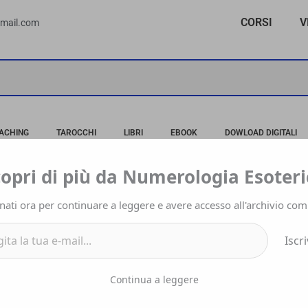
CORSI
V
gmail.com
OACHING
TAROCCHI
LIBRI
EBOOK
DOWLOAD DIGITALI
l...
copri di più da Numerologia Esoteri
icismo e praticità
ati ora per continuare a leggere e avere accesso all'archivio com
i
Piergiorgio
Iscri
esenta qualcosa di estremamente speciale, esso infa
Continua a leggere