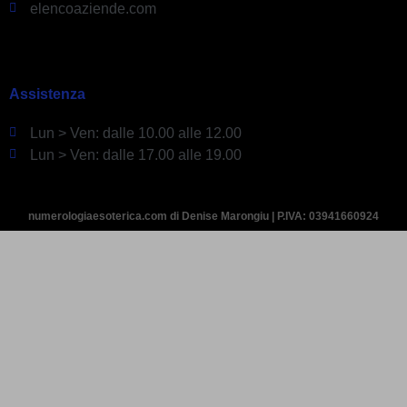
elencoaziende.com
Assistenza
Lun > Ven: dalle 10.00 alle 12.00
Lun > Ven: dalle 17.00 alle 19.00
numerologiaesoterica.com di Denise Marongiu | P.IVA: 03941660924