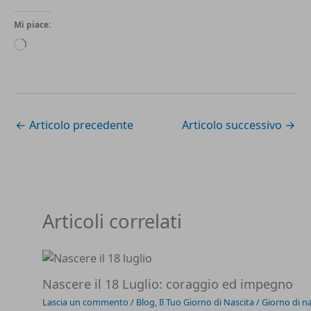
Mi piace:
Caricamento
in
corso…
←
Articolo precedente
Articolo successivo
→
Articoli correlati
Nascere il 18 Luglio: coraggio ed impegno
Lascia un commento
/
Blog
,
Il Tuo Giorno di Nascita
/
Giorno di na