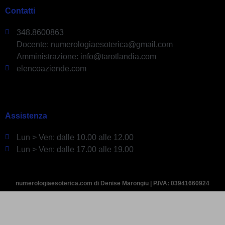
Contatti
348.8600863
Docente: numerologiaesoterica@gmail.com
Amministrazione: info@tarotlandia.com
elencoaziende.com
Assistenza
Lun > Ven: dalle 10.00 alle 12.00
Lun > Ven: dalle 17.00 alle 19.00
numerologiaesoterica.com di Denise Marongiu | P.IVA: 03941660924