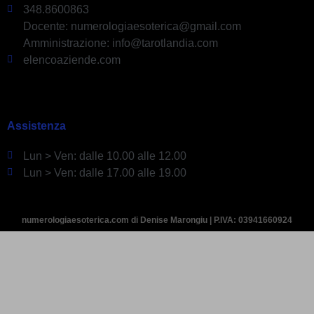
348.8600863
Docente: numerologiaesoterica@gmail.com
Amministrazione: info@tarotlandia.com
elencoaziende.com
Assistenza
Lun > Ven: dalle 10.00 alle 12.00
Lun > Ven: dalle 17.00 alle 19.00
numerologiaesoterica.com di Denise Marongiu | P.IVA: 03941660924