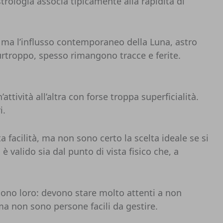
strologia associa tipicamente alla rapidità di
à, ma l’influsso contemporaneo della Luna, astro
purtroppo, spesso rimangono tracce e ferite.
tività all’altra con forse troppa superficialità.
i.
acilità, ma non sono certo la scelta ideale se si
è valido sia dal punto di vista fisico che, a
liono loro: devono stare molto attenti a non
ma non sono persone facili da gestire.