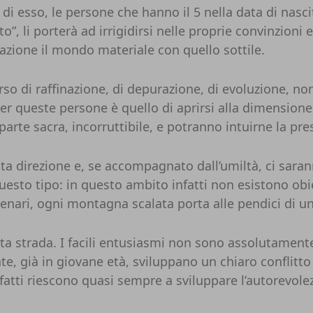
di esso, le persone che hanno il 5 nella data di nasc
rato”, li porterà ad irrigidirsi nelle proprie convinzion
azione il mondo materiale con quello sottile.
so di raffinazione, di depurazione, di evoluzione, n
er queste persone è quello di aprirsi alla dimensione s
rte sacra, incorruttibile, e potranno intuirne la pres
a direzione e, se accompagnato dall’umiltà, ci saranno
uesto tipo: in questo ambito infatti non esistono obie
enari, ogni montagna scalata porta alle pendici di u
lta strada. I facili entusiasmi non sono assolutamente
, già in giovane età, sviluppano un chiaro conflitto c
fatti riescono quasi sempre a sviluppare l’autorevolez