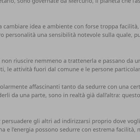
etario, sono governate da Mercurio, il pianeta che l’a
o a cambiare idea e ambiente con forse troppa facilit
ro personalità una sensibilità notevole sulla quale, 
 non riuscire nemmeno a trattenerla e passano da un’at
nti, le attività fuori dal comune e le persone particolar
armente affascinanti tanto da sedurre con una certa f
li da una parte, sono in realtà già dall’altra: questo 
 persuadere gli altri ad indirizzarsi proprio dove vog
sma e l’energia possono sedurre con estrema facilità, 