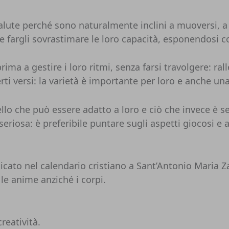
alute perché sono naturalmente inclini a muoversi, a t
 e fargli sovrastimare le loro capacità, esponendosi co
a a gestire i loro ritmi, senza farsi travolgere: rall
erti versi: la varietà è importante per loro e anche u
llo che può essere adatto a loro e ciò che invece è s
iosa: è preferibile puntare sugli aspetti giocosi e al
dicato nel calendario cristiano a Sant’Antonio Maria 
le anime anziché i corpi.
reatività.