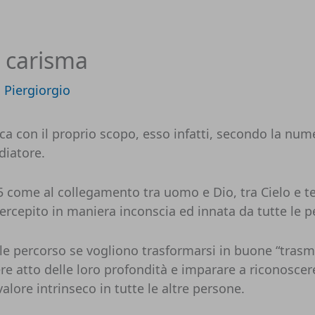
e carisma
i
Piergiorgio
ca con il proprio scopo, esso infatti, secondo la num
diatore.
 come al collegamento tra uomo e Dio, tra Cielo e t
cepito in maniera inconscia ed innata da tutte le pe
ile percorso se vogliono trasformarsi in buone “tras
re atto delle loro profondità e imparare a riconoscer
valore intrinseco in tutte le altre persone.