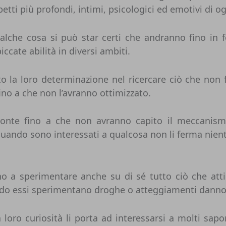
aspetti più profondi, intimi, psicologici ed emotivi di o
alche cosa si può star certi che andranno fino in f
ccate abilità in diversi ambiti.
to la loro determinazione nel ricercare ciò che non
no a che non l’avranno ottimizzato.
onte fino a che non avranno capito il meccanismo
 Quando sono interessati a qualcosa non li ferma nien
ano a sperimentare anche su di sé tutto ciò che at
ando essi sperimentano droghe o atteggiamenti dannos
 loro curiosità li porta ad interessarsi a molti sapo