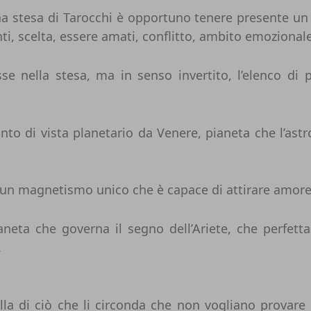
na stesa di Tarocchi è opportuno tenere presente un 
nti, scelta, essere amati, conflitto, ambito emozional
se nella stesa, ma in senso invertito, l’elenco di
to di vista planetario da Venere, pianeta che l’astr
o un magnetismo unico che è capace di attirare amor
ianeta che governa il segno dell’Ariete, che perfe
.
 nulla di ciò che li circonda che non vogliano prov