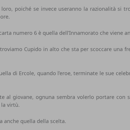
 loro, poiché se invece useranno la razionalità si t
uore.
a carta numero 6 è quella dell’Innamorato che viene 
troviamo Cupido in alto che sta per scoccare una frec
lla di Ercole, quando l’eroe, terminate le sue celebri 
e al giovane, ognuna sembra volerlo portare con sé
la virtù.
 anche quella della scelta.