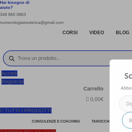
Vai
Hai bisogno di
aiuto?
al
348 860 0863
contenuto
numerologiaesoterica@gmail.com
CORSI
VIDEO
BLOG
Products
search
Digit
la
S
Accedi
tua
Registrati
e-
Abbon
Carrello
mail..
0,00€
TUTTI I PRODOTTI
I
CONSULENZE E COACHING
TAROCCHI
LIBRI