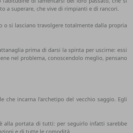
’abitudine di lamentarsi del loro passato, che si
o a superare, che vive di rimpianti e di rancori.
 o si lasciano travolgere totalmente dalla propria
ttanaglia prima di darsi la spinta per uscirne: essi
 bene nel problema, conoscendolo meglio, pensano
le che incarna l’archetipo del vecchio saggio. Egli
la portata di tutti: per seguirlo infatti sarebbe
azioni e di tutte le comodità.