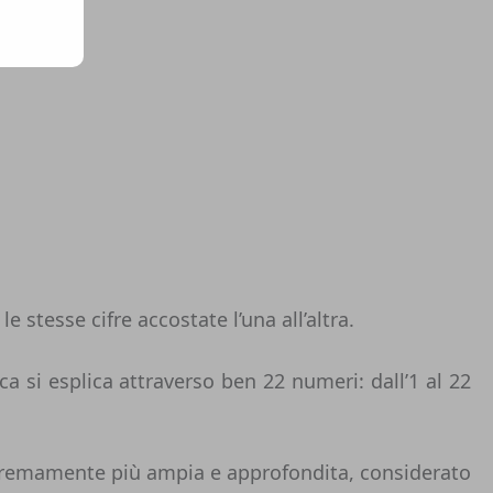
e stesse cifre accostate l’una all’altra.
ca
si esplica attraverso ben 22 numeri: dall’1 al 22
stremamente più ampia e approfondita, considerato