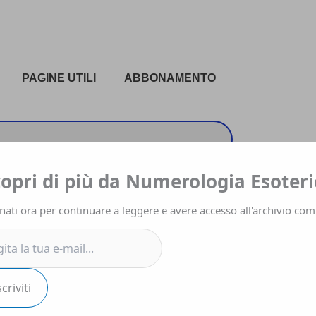
PAGINE UTILI
ABBONAMENTO
a
copri di più da Numerologia Esoteri
ati ora per continuare a leggere e avere accesso all'archivio com
.
scriviti
EBOOK
DOWLOAD DIGITALI