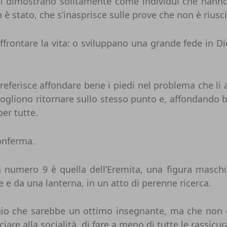
si dimostrano solitamente come individui che hanno l
è stato, che s’inasprisce sulle prove che non è riuscit
ontare la vita: o sviluppano una grande fede in Dio
referisce affondare bene i piedi nel problema che li a
ogliono ritornare sullo stesso punto e, affondando
per tutte.
onferma.
ta numero 9 è quella dell’Eremita, una figura maschi
 da una lanterna, in un atto di perenne ricerca.
o che sarebbe un ottimo insegnante, ma che non è al
iare alla socialità, di fare a meno di tutte le rassicur