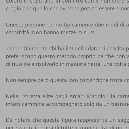
Coloro che entrano in conflitto con il numero 9 
crogiola in quello che avrebbe potuto essere e non 
Queste persone hanno tipicamente due modi di affr
emotività. Non hanno mezze misure.
Tendenzialmente chi ha il 9 nella data di nascita p
preferiscono questo metodo proprio perché non v
di riuscire a risolverlo in maniera netta, una volta 
Non sempre però questa loro convinzione trova c
Nella ristretta élite degli Arcani Maggiori la car
infatti cammina accompagnato solo da un bastone e
Da notare che questa figura rappresenta un saggi
necessario liberarsi di tutte le mondanità, di rinunc