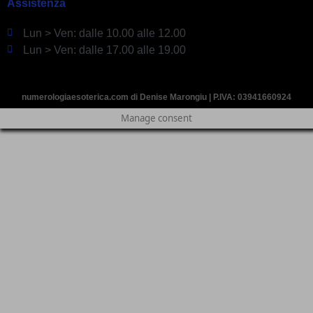
Assistenza
Lun > Ven: dalle 10.00 alle 12.00
Lun > Ven: dalle 17.00 alle 19.00
numerologiaesoterica.com di Denise Marongiu | P.IVA: 03941660924
Manage consent