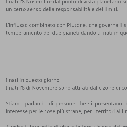
I nati l’8 Novembre dal punto di vista planetario
un certo senso della responsabilità e dei limiti.
L’influsso combinato con Plutone, che governa il se
temperamento dei due pianeti dando ai nati in ques
I nati in questo giorno
I nati l’8 di Novembre sono attirati dalle zone di 
Stiamo parlando di persone che si presentano d
interesse per le cose più strane, per i territori ai 
A volte il loro stile di vita e la loro visione d