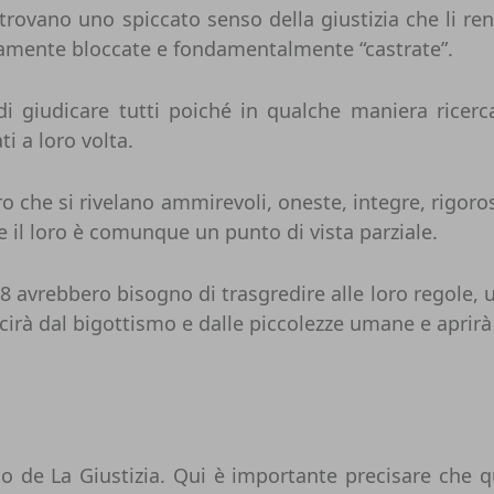
ritrovano uno spiccato senso della giustizia che li r
ivamente bloccate e fondamentalmente “castrate”.
di giudicare tutti poiché in qualche maniera rice
i a loro volta.
 che si rivelano ammirevoli, oneste, integre, rigoro
e il loro è comunque un punto di vista parziale.
 l’8 avrebbero bisogno di trasgredire alle loro regole
cirà dal bigottismo e dalle piccolezze umane e aprirà 
o de La Giustizia. Qui è importante precisare che q