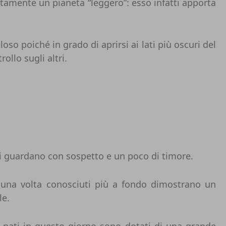
tamente un pianeta “leggero”: esso infatti apporta
so poiché in grado di aprirsi ai lati più oscuri del
llo sugli altri.
tri guardano con sospetto e un poco di timore.
 una volta conosciuti più a fondo dimostrano un
le.
 I nati in questo giorno sono dotati di una grande