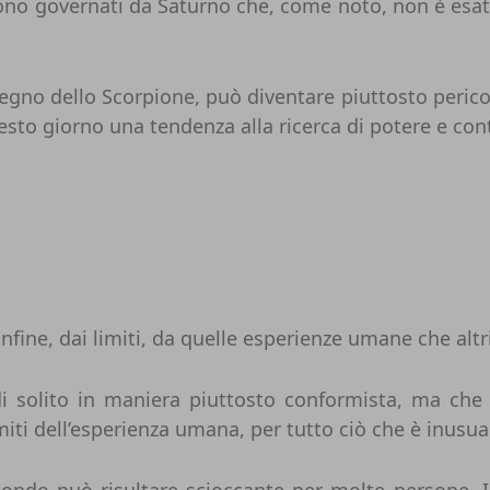
 sono governati da Saturno che, come noto, non è esat
gno dello Scorpione, può diventare piuttosto pericolo
to giorno una tendenza alla ricerca di potere e contro
confine, dai limiti, da quelle esperienze umane che al
i solito in maniera piuttosto conformista, ma che
limiti dell’esperienza umana, per tutto ciò che è inusua
el mondo può risultare scioccante per molte persone.