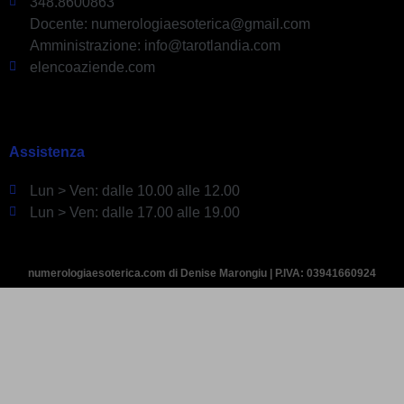
348.8600863
Docente: numerologiaesoterica@gmail.com
Amministrazione: info@tarotlandia.com
elencoaziende.com
Assistenza
Lun > Ven: dalle 10.00 alle 12.00
Lun > Ven: dalle 17.00 alle 19.00
numerologiaesoterica.com di Denise Marongiu | P.IVA: 03941660924