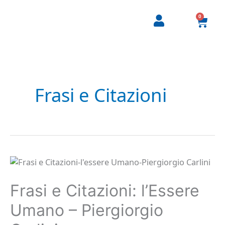
Vai
al
0
Carre
contenuto
Frasi e Citazioni
Frasi
e
Citazioni:
l’Essere
Frasi e Citazioni: l’Essere
Umano
–
Umano – Piergiorgio
Piergiorgio
Carlini