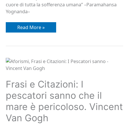
cuore di tutta la sofferenza umana” –Paramahansa
Yognanda–
Read More »
Frasi
e
Citazioni:
I
pescatori
Frasi e Citazioni: I
sanno
che
il
pescatori sanno che il
mare
è
mare è pericoloso. Vincent
pericoloso.
Vincent
Van
Van Gogh
Gogh