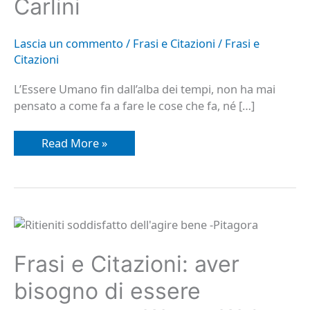
Carlini
Lascia un commento
/
Frasi e Citazioni
/
Frasi e
Citazioni
L’Essere Umano fin dall’alba dei tempi, non ha mai
pensato a come fa a fare le cose che fa, né […]
Read More »
Frasi
e
Citazioni:
aver
Frasi e Citazioni: aver
bisogno
di
bisogno di essere
essere
approvato…
Wayne