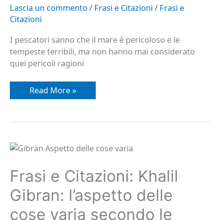
Lascia un commento
/
Frasi e Citazioni
/
Frasi e
Citazioni
I pescatori sanno che il mare è pericoloso e le
tempeste terribili, ma non hanno mai considerato
quei pericoli ragioni
Read More »
Frasi
e
Citazioni:
Khalil
Frasi e Citazioni: Khalil
Gibran:
l’aspetto
Gibran: l’aspetto delle
delle
cose
varia
cose varia secondo le
secondo