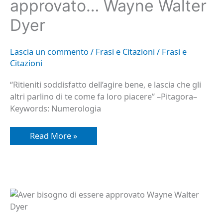
approvato… Wayne Walter
Walter
Dyer
Dyer
Lascia un commento
/
Frasi e Citazioni
/
Frasi e
Citazioni
“Ritieniti soddisfatto dell’agire bene, e lascia che gli
altri parlino di te come fa loro piacere” –Pitagora–
Keywords: Numerologia
Read More »
Frasi
e
Citazioni:
aver