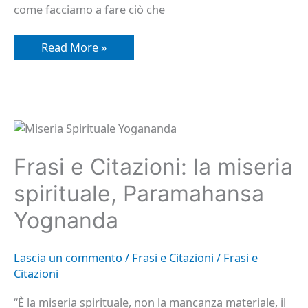
come facciamo a fare ciò che
Read More »
Frasi
e
Citazioni:
la
Frasi e Citazioni: la miseria
miseria
spirituale,
spirituale, Paramahansa
Paramahansa
Yognanda
Yognanda
Lascia un commento
/
Frasi e Citazioni
/
Frasi e
Citazioni
“È la miseria spirituale, non la mancanza materiale, il