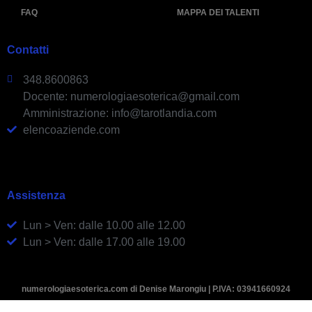
FAQ
MAPPA DEI TALENTI
Contatti
348.8600863
Docente: numerologiaesoterica@gmail.com
Amministrazione: info@tarotlandia.com
elencoaziende.com
Assistenza
Lun > Ven: dalle 10.00 alle 12.00
Lun > Ven: dalle 17.00 alle 19.00
numerologiaesoterica.com di Denise Marongiu | P.IVA: 03941660924