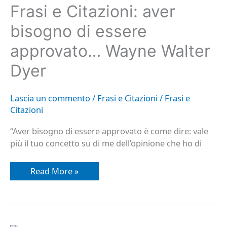
bisogno
Frasi e Citazioni: aver
di
essere
approvato…
bisogno di essere
Wayne
Walter
approvato… Wayne Walter
Dyer
Dyer
Lascia un commento
/
Frasi e Citazioni
/
Frasi e
Citazioni
“Aver bisogno di essere approvato è come dire: vale
più il tuo concetto su di me dell’opinione che ho di
Read More »