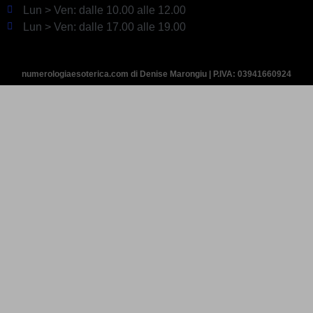
Lun > Ven: dalle 10.00 alle 12.00
Lun > Ven: dalle 17.00 alle 19.00
numerologiaesoterica.com di Denise Marongiu | P.IVA: 03941660924