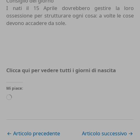
Consiglio del giorno
I nati il 15 Aprile dovrebbero gestire la loro
ossessione per strutturare ogni cosa: a volte le cose
devono accadere da sole.
Clicca qui per vedere tutti i
giorni di nascita
Mi piace:
Caricamento
in
corso…
←
Articolo precedente
Articolo successivo
→