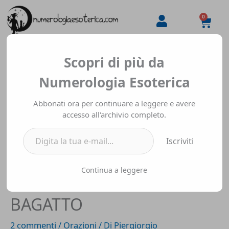
Vai
al
0
Carre
contenuto
Digita la tua e-mail...
Scopri di più da
Numerologia Esoterica
Abbonati ora per continuare a leggere e avere
accesso all'archivio completo.
Iscriviti
Continua a leggere
ORAZIONE PER L’1: IL
BAGATTO
2 commenti
/
Orazioni
/ Di
Piergiorgio