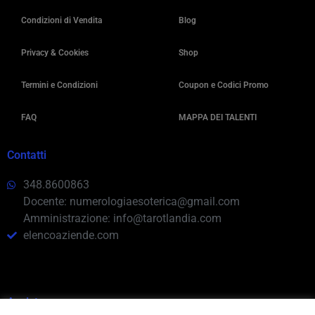
Condizioni di Vendita
Blog
Privacy & Cookies
Shop
Termini e Condizioni
Coupon e Codici Promo
FAQ
MAPPA DEI TALENTI
Contatti
348.8600863
Docente: numerologiaesoterica@gmail.com
Amministrazione: info@tarotlandia.com
elencoaziende.com
Assistenza