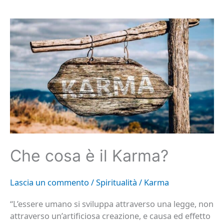
Che
cosa
è
il
Karma?
Che cosa è il Karma?
Lascia un commento
/
Spiritualità
/
Karma
“L’essere umano si sviluppa attraverso una legge, non
attraverso un’artificiosa creazione, e causa ed effetto