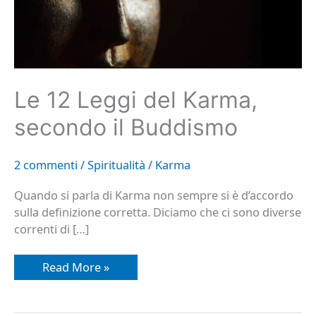
Le 12 Leggi del Karma,
secondo il Buddismo
2 commenti
/
Spiritualità
/
Karma
Quando si parla di Karma non sempre si è d’accordo
sulla definizione corretta. Diciamo che ci sono diverse
correnti di […]
Read More »